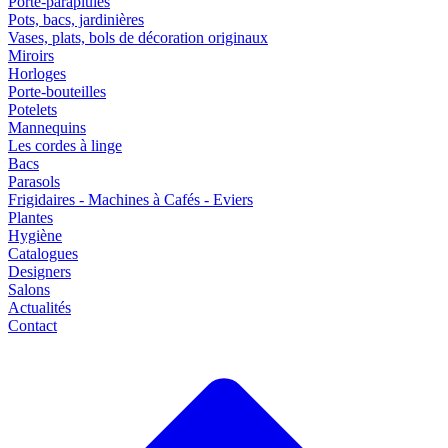
Porte-parapluies
Pots, bacs, jardinières
Vases, plats, bols de décoration originaux
Miroirs
Horloges
Porte-bouteilles
Potelets
Mannequins
Les cordes à linge
Bacs
Parasols
Frigidaires - Machines à Cafés - Eviers
Plantes
Hygiène
Catalogues
Designers
Salons
Actualités
Contact