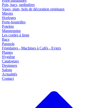
Porte-parapluies
Pots, bacs, jardinières
Vases, plats, bols de décoration originaux
Miroirs
Horloges
Porte-bouteilles
Potelets
Mannequins
Les cordes à linge
Bacs
Parasols
Frigidaires - Machines à Cafés - Eviers
Plantes
Hygiène
Catalogues
Designers
Salons
Actualités
Contact