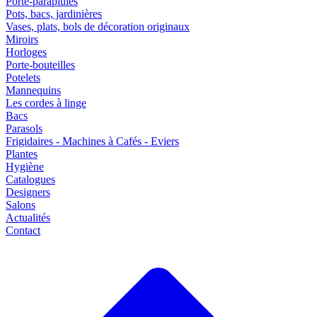
Porte-parapluies
Pots, bacs, jardinières
Vases, plats, bols de décoration originaux
Miroirs
Horloges
Porte-bouteilles
Potelets
Mannequins
Les cordes à linge
Bacs
Parasols
Frigidaires - Machines à Cafés - Eviers
Plantes
Hygiène
Catalogues
Designers
Salons
Actualités
Contact