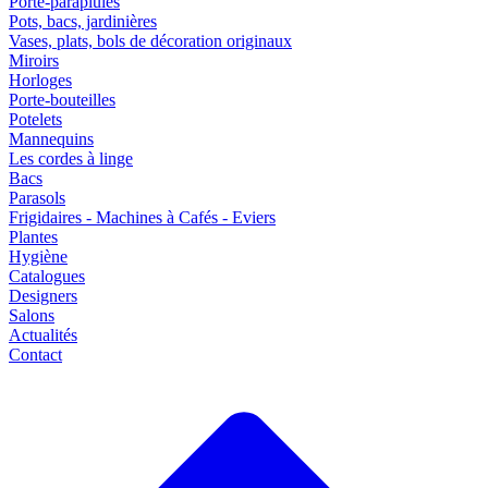
Porte-parapluies
Pots, bacs, jardinières
Vases, plats, bols de décoration originaux
Miroirs
Horloges
Porte-bouteilles
Potelets
Mannequins
Les cordes à linge
Bacs
Parasols
Frigidaires - Machines à Cafés - Eviers
Plantes
Hygiène
Catalogues
Designers
Salons
Actualités
Contact