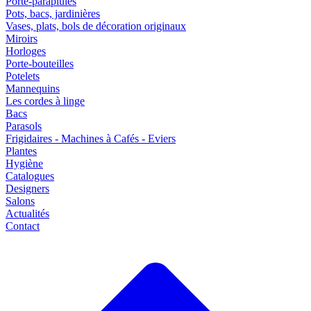
Porte-parapluies
Pots, bacs, jardinières
Vases, plats, bols de décoration originaux
Miroirs
Horloges
Porte-bouteilles
Potelets
Mannequins
Les cordes à linge
Bacs
Parasols
Frigidaires - Machines à Cafés - Eviers
Plantes
Hygiène
Catalogues
Designers
Salons
Actualités
Contact