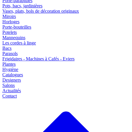
Porte-parapluies
Pots, bacs, jardinières
Vases, plats, bols de décoration originaux
Miroirs
Horloges
Porte-bouteilles
Potelets
Mannequins
Les cordes à linge
Bacs
Parasols
Frigidaires - Machines à Cafés - Eviers
Plantes
Hygiène
Catalogues
Designers
Salons
Actualités
Contact