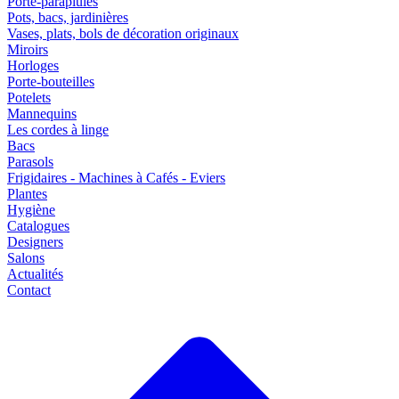
Porte-parapluies
Pots, bacs, jardinières
Vases, plats, bols de décoration originaux
Miroirs
Horloges
Porte-bouteilles
Potelets
Mannequins
Les cordes à linge
Bacs
Parasols
Frigidaires - Machines à Cafés - Eviers
Plantes
Hygiène
Catalogues
Designers
Salons
Actualités
Contact