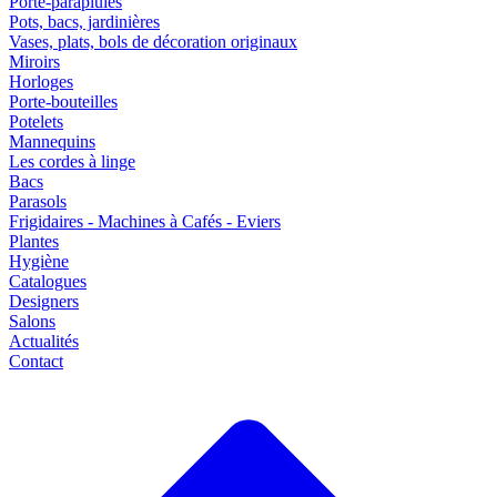
Porte-parapluies
Pots, bacs, jardinières
Vases, plats, bols de décoration originaux
Miroirs
Horloges
Porte-bouteilles
Potelets
Mannequins
Les cordes à linge
Bacs
Parasols
Frigidaires - Machines à Cafés - Eviers
Plantes
Hygiène
Catalogues
Designers
Salons
Actualités
Contact