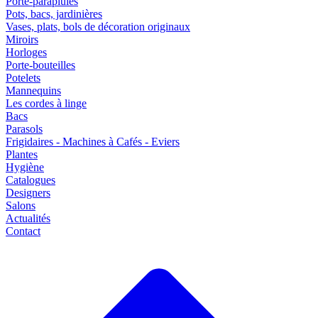
Porte-parapluies
Pots, bacs, jardinières
Vases, plats, bols de décoration originaux
Miroirs
Horloges
Porte-bouteilles
Potelets
Mannequins
Les cordes à linge
Bacs
Parasols
Frigidaires - Machines à Cafés - Eviers
Plantes
Hygiène
Catalogues
Designers
Salons
Actualités
Contact