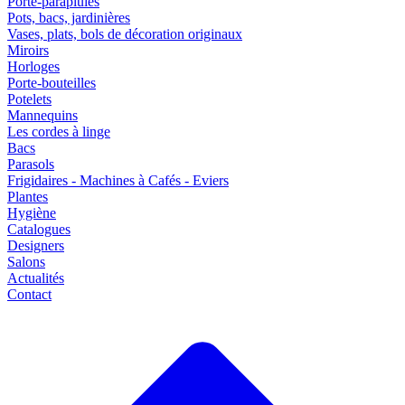
Porte-parapluies
Pots, bacs, jardinières
Vases, plats, bols de décoration originaux
Miroirs
Horloges
Porte-bouteilles
Potelets
Mannequins
Les cordes à linge
Bacs
Parasols
Frigidaires - Machines à Cafés - Eviers
Plantes
Hygiène
Catalogues
Designers
Salons
Actualités
Contact