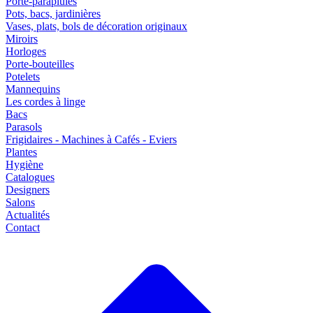
Porte-parapluies
Pots, bacs, jardinières
Vases, plats, bols de décoration originaux
Miroirs
Horloges
Porte-bouteilles
Potelets
Mannequins
Les cordes à linge
Bacs
Parasols
Frigidaires - Machines à Cafés - Eviers
Plantes
Hygiène
Catalogues
Designers
Salons
Actualités
Contact