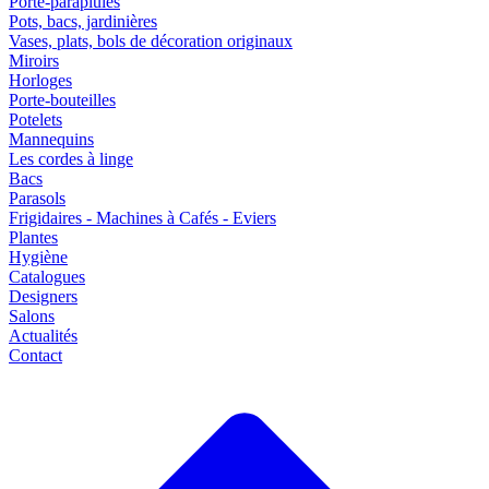
Porte-parapluies
Pots, bacs, jardinières
Vases, plats, bols de décoration originaux
Miroirs
Horloges
Porte-bouteilles
Potelets
Mannequins
Les cordes à linge
Bacs
Parasols
Frigidaires - Machines à Cafés - Eviers
Plantes
Hygiène
Catalogues
Designers
Salons
Actualités
Contact