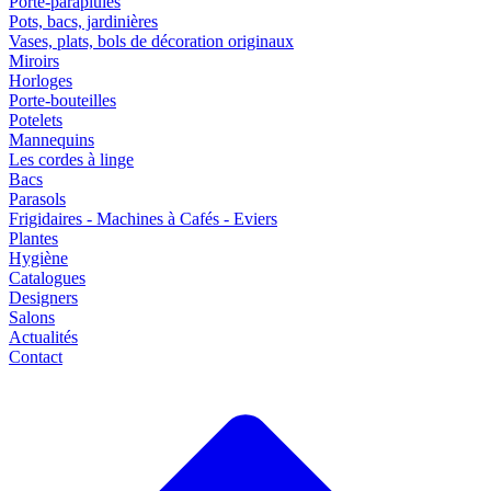
Porte-parapluies
Pots, bacs, jardinières
Vases, plats, bols de décoration originaux
Miroirs
Horloges
Porte-bouteilles
Potelets
Mannequins
Les cordes à linge
Bacs
Parasols
Frigidaires - Machines à Cafés - Eviers
Plantes
Hygiène
Catalogues
Designers
Salons
Actualités
Contact