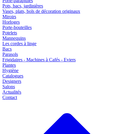
Porte-parapluies
Pots, bacs, jardinières
Vases, plats, bols de décoration originaux
Miroirs
Horloges
Porte-bouteilles
Potelets
Mannequins
Les cordes à linge
Bacs
Parasols
Frigidaires - Machines à Cafés - Eviers
Plantes
Hygiène
Catalogues
Designers
Salons
Actualités
Contact