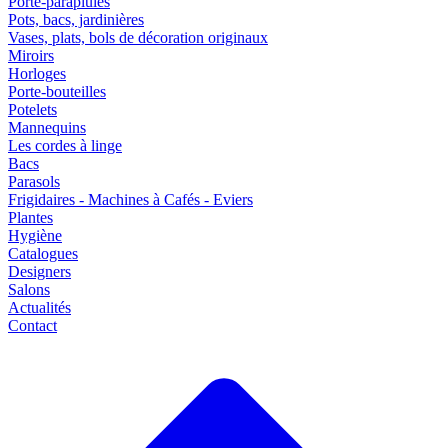
Porte-parapluies
Pots, bacs, jardinières
Vases, plats, bols de décoration originaux
Miroirs
Horloges
Porte-bouteilles
Potelets
Mannequins
Les cordes à linge
Bacs
Parasols
Frigidaires - Machines à Cafés - Eviers
Plantes
Hygiène
Catalogues
Designers
Salons
Actualités
Contact