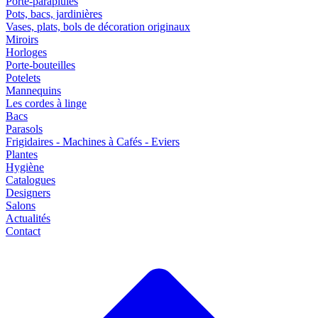
Porte-parapluies
Pots, bacs, jardinières
Vases, plats, bols de décoration originaux
Miroirs
Horloges
Porte-bouteilles
Potelets
Mannequins
Les cordes à linge
Bacs
Parasols
Frigidaires - Machines à Cafés - Eviers
Plantes
Hygiène
Catalogues
Designers
Salons
Actualités
Contact