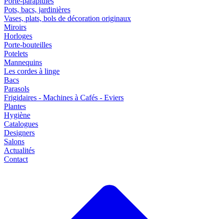
Porte-parapluies
Pots, bacs, jardinières
Vases, plats, bols de décoration originaux
Miroirs
Horloges
Porte-bouteilles
Potelets
Mannequins
Les cordes à linge
Bacs
Parasols
Frigidaires - Machines à Cafés - Eviers
Plantes
Hygiène
Catalogues
Designers
Salons
Actualités
Contact