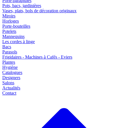
Porte-parapluies
Pots, bacs, jardinières
Vases, plats, bols de décoration originaux
Miroirs
Horloges
Porte-bouteilles
Potelets
Mannequins
Les cordes à linge
Bacs
Parasols
Frigidaires - Machines à Cafés - Eviers
Plantes
Hygiène
Catalogues
Designers
Salons
Actualités
Contact