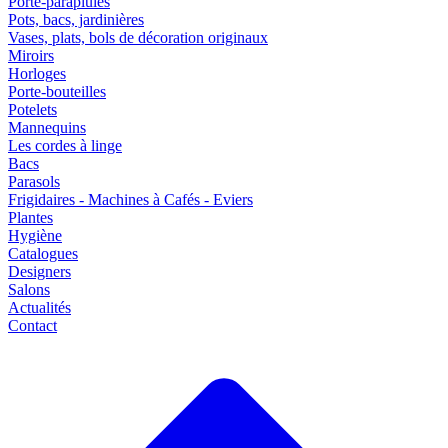
Porte-parapluies
Pots, bacs, jardinières
Vases, plats, bols de décoration originaux
Miroirs
Horloges
Porte-bouteilles
Potelets
Mannequins
Les cordes à linge
Bacs
Parasols
Frigidaires - Machines à Cafés - Eviers
Plantes
Hygiène
Catalogues
Designers
Salons
Actualités
Contact