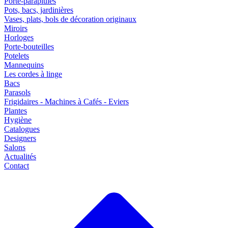
Porte-parapluies
Pots, bacs, jardinières
Vases, plats, bols de décoration originaux
Miroirs
Horloges
Porte-bouteilles
Potelets
Mannequins
Les cordes à linge
Bacs
Parasols
Frigidaires - Machines à Cafés - Eviers
Plantes
Hygiène
Catalogues
Designers
Salons
Actualités
Contact