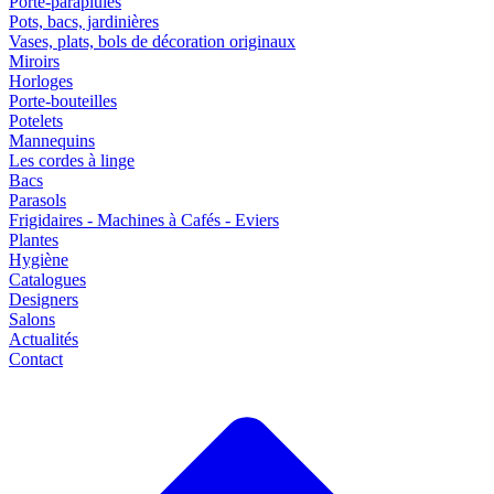
Porte-parapluies
Pots, bacs, jardinières
Vases, plats, bols de décoration originaux
Miroirs
Horloges
Porte-bouteilles
Potelets
Mannequins
Les cordes à linge
Bacs
Parasols
Frigidaires - Machines à Cafés - Eviers
Plantes
Hygiène
Catalogues
Designers
Salons
Actualités
Contact