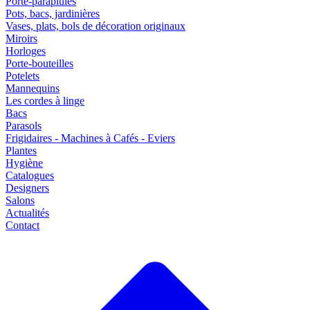
Porte-parapluies
Pots, bacs, jardinières
Vases, plats, bols de décoration originaux
Miroirs
Horloges
Porte-bouteilles
Potelets
Mannequins
Les cordes à linge
Bacs
Parasols
Frigidaires - Machines à Cafés - Eviers
Plantes
Hygiène
Catalogues
Designers
Salons
Actualités
Contact