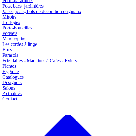
Porte-parapluies
Pots, bacs, jardinières
Vases, plats, bols de décoration originaux
Miroirs
Horloges
Porte-bouteilles
Potelets
Mannequins
Les cordes à linge
Bacs
Parasols
Frigidaires - Machines à Cafés - Eviers
Plantes
Hygiène
Catalogues
Designers
Salons
Actualités
Contact