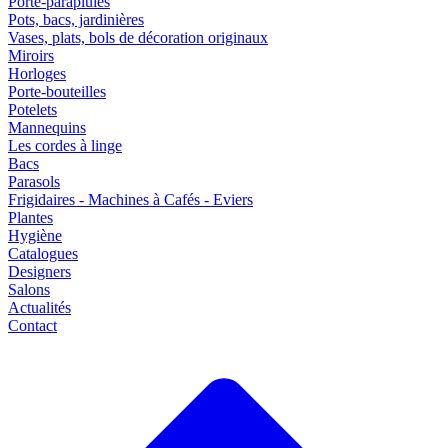
Porte-parapluies
Pots, bacs, jardinières
Vases, plats, bols de décoration originaux
Miroirs
Horloges
Porte-bouteilles
Potelets
Mannequins
Les cordes à linge
Bacs
Parasols
Frigidaires - Machines à Cafés - Eviers
Plantes
Hygiène
Catalogues
Designers
Salons
Actualités
Contact