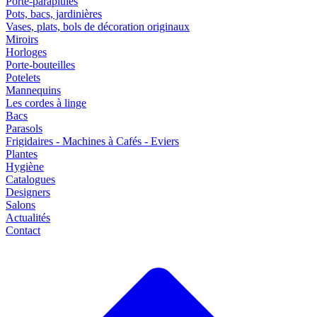
Porte-parapluies
Pots, bacs, jardinières
Vases, plats, bols de décoration originaux
Miroirs
Horloges
Porte-bouteilles
Potelets
Mannequins
Les cordes à linge
Bacs
Parasols
Frigidaires - Machines à Cafés - Eviers
Plantes
Hygiène
Catalogues
Designers
Salons
Actualités
Contact