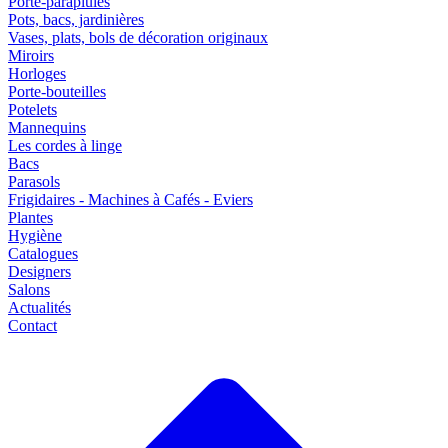
Porte-parapluies
Pots, bacs, jardinières
Vases, plats, bols de décoration originaux
Miroirs
Horloges
Porte-bouteilles
Potelets
Mannequins
Les cordes à linge
Bacs
Parasols
Frigidaires - Machines à Cafés - Eviers
Plantes
Hygiène
Catalogues
Designers
Salons
Actualités
Contact