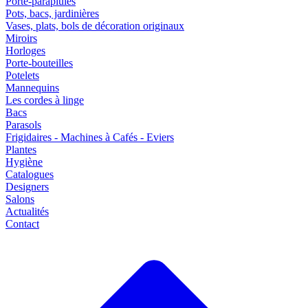
Porte-parapluies
Pots, bacs, jardinières
Vases, plats, bols de décoration originaux
Miroirs
Horloges
Porte-bouteilles
Potelets
Mannequins
Les cordes à linge
Bacs
Parasols
Frigidaires - Machines à Cafés - Eviers
Plantes
Hygiène
Catalogues
Designers
Salons
Actualités
Contact