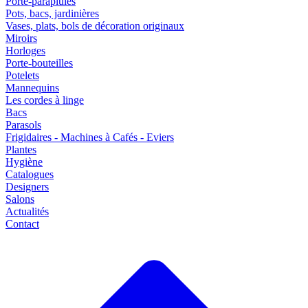
Porte-parapluies
Pots, bacs, jardinières
Vases, plats, bols de décoration originaux
Miroirs
Horloges
Porte-bouteilles
Potelets
Mannequins
Les cordes à linge
Bacs
Parasols
Frigidaires - Machines à Cafés - Eviers
Plantes
Hygiène
Catalogues
Designers
Salons
Actualités
Contact