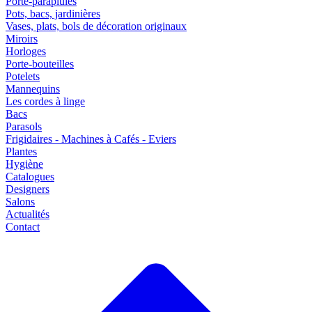
Porte-parapluies
Pots, bacs, jardinières
Vases, plats, bols de décoration originaux
Miroirs
Horloges
Porte-bouteilles
Potelets
Mannequins
Les cordes à linge
Bacs
Parasols
Frigidaires - Machines à Cafés - Eviers
Plantes
Hygiène
Catalogues
Designers
Salons
Actualités
Contact