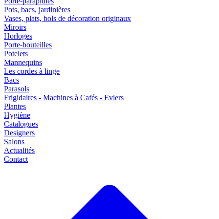
Porte-parapluies
Pots, bacs, jardinières
Vases, plats, bols de décoration originaux
Miroirs
Horloges
Porte-bouteilles
Potelets
Mannequins
Les cordes à linge
Bacs
Parasols
Frigidaires - Machines à Cafés - Eviers
Plantes
Hygiène
Catalogues
Designers
Salons
Actualités
Contact