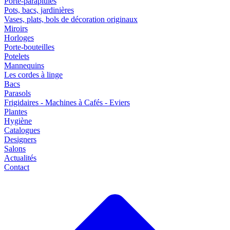
Porte-parapluies
Pots, bacs, jardinières
Vases, plats, bols de décoration originaux
Miroirs
Horloges
Porte-bouteilles
Potelets
Mannequins
Les cordes à linge
Bacs
Parasols
Frigidaires - Machines à Cafés - Eviers
Plantes
Hygiène
Catalogues
Designers
Salons
Actualités
Contact