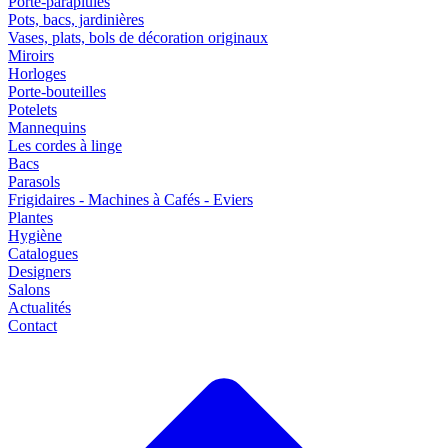
Porte-parapluies
Pots, bacs, jardinières
Vases, plats, bols de décoration originaux
Miroirs
Horloges
Porte-bouteilles
Potelets
Mannequins
Les cordes à linge
Bacs
Parasols
Frigidaires - Machines à Cafés - Eviers
Plantes
Hygiène
Catalogues
Designers
Salons
Actualités
Contact