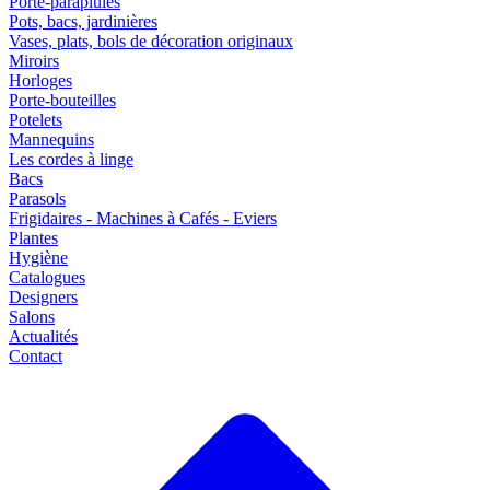
Porte-parapluies
Pots, bacs, jardinières
Vases, plats, bols de décoration originaux
Miroirs
Horloges
Porte-bouteilles
Potelets
Mannequins
Les cordes à linge
Bacs
Parasols
Frigidaires - Machines à Cafés - Eviers
Plantes
Hygiène
Catalogues
Designers
Salons
Actualités
Contact