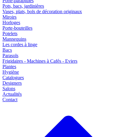
Porte-parapluies
Pots, bacs, jardinières
Vases, plats, bols de décoration originaux
Miroirs
Horloges
Porte-bouteilles
Potelets
Mannequins
Les cordes à linge
Bacs
Parasols
Frigidaires - Machines à Cafés - Eviers
Plantes
Hygiène
Catalogues
Designers
Salons
Actualités
Contact