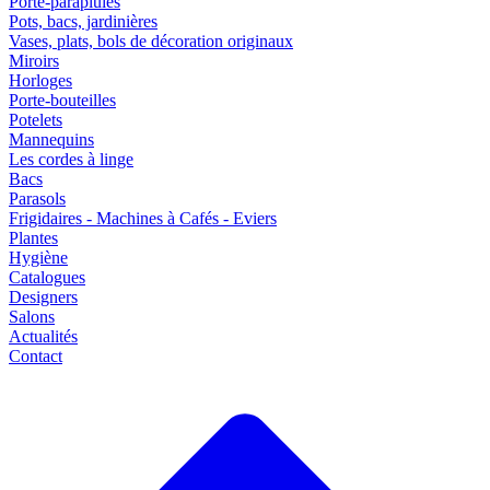
Porte-parapluies
Pots, bacs, jardinières
Vases, plats, bols de décoration originaux
Miroirs
Horloges
Porte-bouteilles
Potelets
Mannequins
Les cordes à linge
Bacs
Parasols
Frigidaires - Machines à Cafés - Eviers
Plantes
Hygiène
Catalogues
Designers
Salons
Actualités
Contact