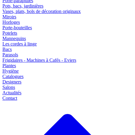
Porte-parapluies
Pots, bacs, jardinières
Vases, plats, bols de décoration originaux
Miroirs
Horloges
Porte-bouteilles
Potelets
Mannequins
Les cordes à linge
Bacs
Parasols
Frigidaires - Machines à Cafés - Eviers
Plantes
Hygiène
Catalogues
Designers
Salons
Actualités
Contact