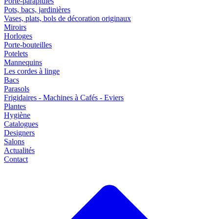
Porte-parapluies
Pots, bacs, jardinières
Vases, plats, bols de décoration originaux
Miroirs
Horloges
Porte-bouteilles
Potelets
Mannequins
Les cordes à linge
Bacs
Parasols
Frigidaires - Machines à Cafés - Eviers
Plantes
Hygiène
Catalogues
Designers
Salons
Actualités
Contact