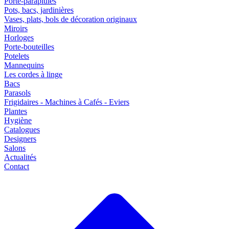
Porte-parapluies
Pots, bacs, jardinières
Vases, plats, bols de décoration originaux
Miroirs
Horloges
Porte-bouteilles
Potelets
Mannequins
Les cordes à linge
Bacs
Parasols
Frigidaires - Machines à Cafés - Eviers
Plantes
Hygiène
Catalogues
Designers
Salons
Actualités
Contact