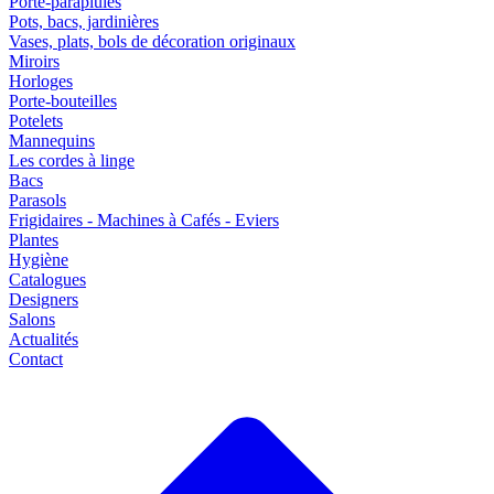
Porte-parapluies
Pots, bacs, jardinières
Vases, plats, bols de décoration originaux
Miroirs
Horloges
Porte-bouteilles
Potelets
Mannequins
Les cordes à linge
Bacs
Parasols
Frigidaires - Machines à Cafés - Eviers
Plantes
Hygiène
Catalogues
Designers
Salons
Actualités
Contact