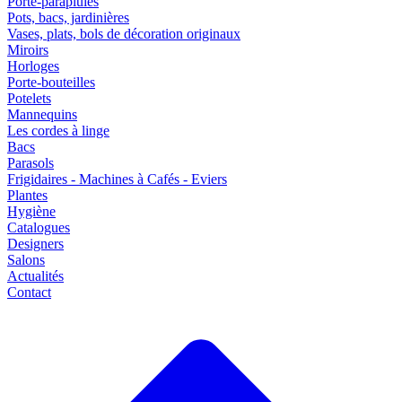
Porte-parapluies
Pots, bacs, jardinières
Vases, plats, bols de décoration originaux
Miroirs
Horloges
Porte-bouteilles
Potelets
Mannequins
Les cordes à linge
Bacs
Parasols
Frigidaires - Machines à Cafés - Eviers
Plantes
Hygiène
Catalogues
Designers
Salons
Actualités
Contact