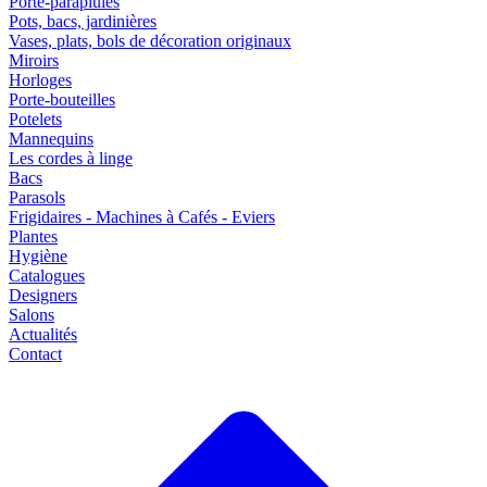
Porte-parapluies
Pots, bacs, jardinières
Vases, plats, bols de décoration originaux
Miroirs
Horloges
Porte-bouteilles
Potelets
Mannequins
Les cordes à linge
Bacs
Parasols
Frigidaires - Machines à Cafés - Eviers
Plantes
Hygiène
Catalogues
Designers
Salons
Actualités
Contact