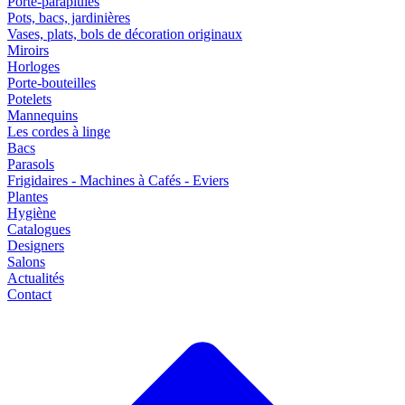
Porte-parapluies
Pots, bacs, jardinières
Vases, plats, bols de décoration originaux
Miroirs
Horloges
Porte-bouteilles
Potelets
Mannequins
Les cordes à linge
Bacs
Parasols
Frigidaires - Machines à Cafés - Eviers
Plantes
Hygiène
Catalogues
Designers
Salons
Actualités
Contact