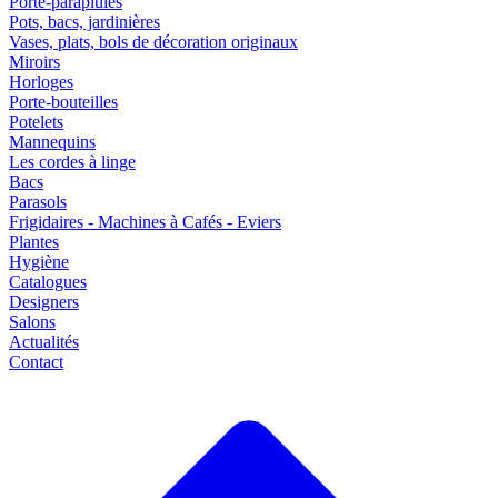
Porte-parapluies
Pots, bacs, jardinières
Vases, plats, bols de décoration originaux
Miroirs
Horloges
Porte-bouteilles
Potelets
Mannequins
Les cordes à linge
Bacs
Parasols
Frigidaires - Machines à Cafés - Eviers
Plantes
Hygiène
Catalogues
Designers
Salons
Actualités
Contact