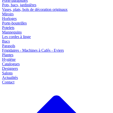
Porte-parapluies
Pots, bacs, jardinières
Vases, plats, bols de décoration originaux
Miroirs
Horloges
Porte-bouteilles
Potelets
Mannequins
Les cordes à linge
Bacs
Parasols
Frigidaires - Machines à Cafés - Eviers
Plantes
Hygiène
Catalogues
Designers
Salons
Actualités
Contact