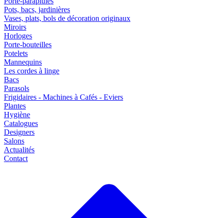
Porte-parapluies
Pots, bacs, jardinières
Vases, plats, bols de décoration originaux
Miroirs
Horloges
Porte-bouteilles
Potelets
Mannequins
Les cordes à linge
Bacs
Parasols
Frigidaires - Machines à Cafés - Eviers
Plantes
Hygiène
Catalogues
Designers
Salons
Actualités
Contact