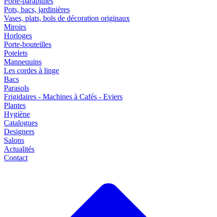
Porte-parapluies
Pots, bacs, jardinières
Vases, plats, bols de décoration originaux
Miroirs
Horloges
Porte-bouteilles
Potelets
Mannequins
Les cordes à linge
Bacs
Parasols
Frigidaires - Machines à Cafés - Eviers
Plantes
Hygiène
Catalogues
Designers
Salons
Actualités
Contact