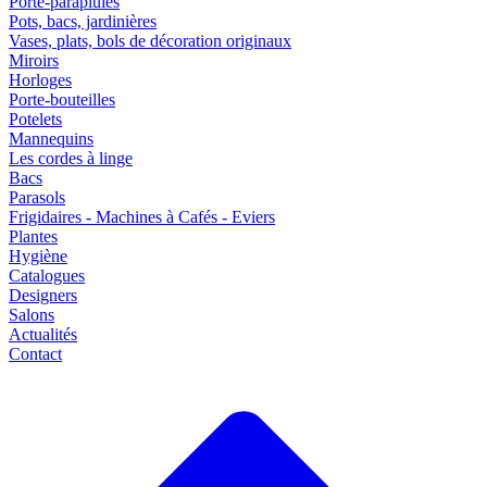
Porte-parapluies
Pots, bacs, jardinières
Vases, plats, bols de décoration originaux
Miroirs
Horloges
Porte-bouteilles
Potelets
Mannequins
Les cordes à linge
Bacs
Parasols
Frigidaires - Machines à Cafés - Eviers
Plantes
Hygiène
Catalogues
Designers
Salons
Actualités
Contact