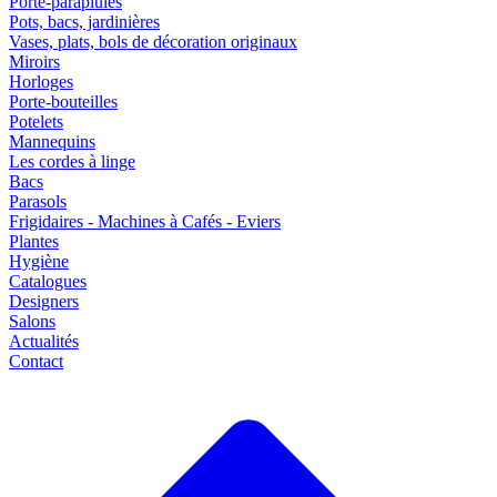
Porte-parapluies
Pots, bacs, jardinières
Vases, plats, bols de décoration originaux
Miroirs
Horloges
Porte-bouteilles
Potelets
Mannequins
Les cordes à linge
Bacs
Parasols
Frigidaires - Machines à Cafés - Eviers
Plantes
Hygiène
Catalogues
Designers
Salons
Actualités
Contact