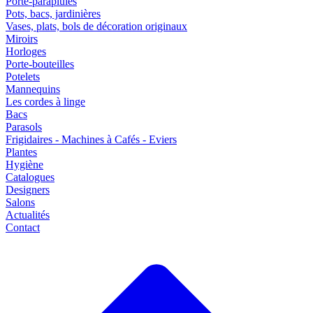
Porte-parapluies
Pots, bacs, jardinières
Vases, plats, bols de décoration originaux
Miroirs
Horloges
Porte-bouteilles
Potelets
Mannequins
Les cordes à linge
Bacs
Parasols
Frigidaires - Machines à Cafés - Eviers
Plantes
Hygiène
Catalogues
Designers
Salons
Actualités
Contact