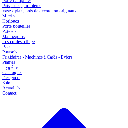
Porte-parapluies
Pots, bacs, jardinières
Vases, plats, bols de décoration originaux
Miroirs
Horloges
Porte-bouteilles
Potelets
Mannequins
Les cordes à linge
Bacs
Parasols
Frigidaires - Machines à Cafés - Eviers
Plantes
Hygiène
Catalogues
Designers
Salons
Actualités
Contact